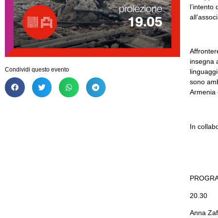
l’intento
all’assoc
Affronter
insegna a
Condividi questo evento
linguaggi
sono ambi
Armenia 
In colla
PROGR
20.30
Anna Zafe