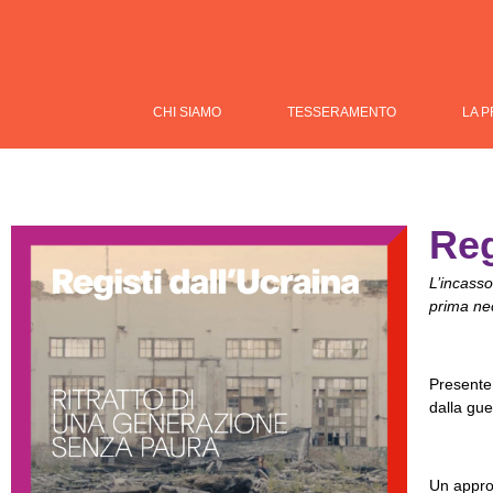
CHI SIAMO
TESSERAMENTO
LA 
Reg
L’incass
prima nece
Presente 
dalla gue
Un approf