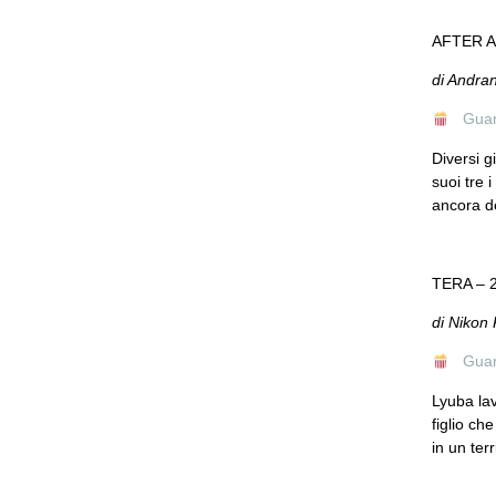
AFTER A
di Andra
Guard
Diversi g
suoi tre 
ancora del
TERA – 
di Niko
Guard
Lyuba lav
figlio ch
in un ter