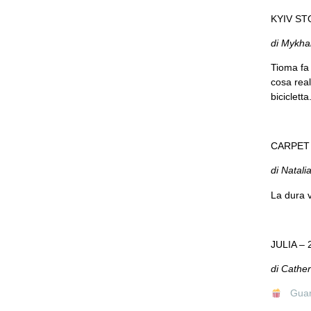
KYIV ST
di Mykha
Tioma fa 
cosa real
bicicletta
CARPET 
di Natali
La dura v
JULIA – 
di Cathe
Guard