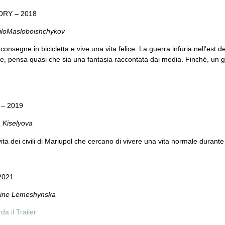
ORY – 2018
iloMasloboishchykov
consegne in bicicletta e vive una vita felice. La guerra infuria nell’es
e, pensa quasi che sia una fantasia raccontata dai media. Finché, un gio
.
– 2019
a Kiselyova
ita dei civili di Mariupol che cercano di vivere una vita normale durante
2021
rine Lemeshynska
a il Trailer