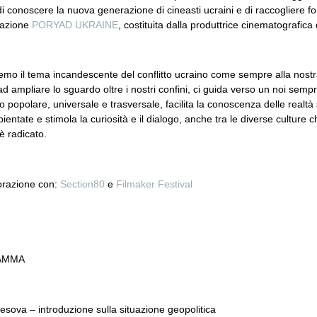
 di conoscere la nuova generazione di cineasti ucraini e di
raccogliere fo
iazione
PORYAD UKRAINE
, costituita dalla produttrice cinematografic
emo il tema incandescente del conflitto ucraino come sempre alla nostr
d ampliare lo sguardo oltre i nostri confini, ci guida verso un noi semp
o popolare, universale e trasversale, facilita la conoscenza delle realtà s
entate e stimola la curiosità e il dialogo, anche tra le diverse culture ch
è radicato.
borazione con:
Section80
e
Filmaker Festival
AMMA
sova – introduzione sulla situazione geopolitica