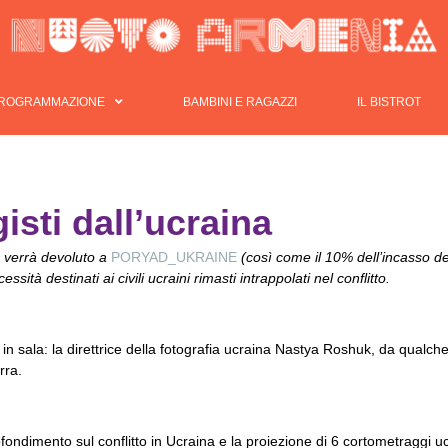
PROGRAMMAZIONE
BAMBINI E RAGAZZI
IL BISTROT
isti dall’ucraina
o verrà devoluto a
PORYAD_UKRAINE
(così come il 10% dell’incasso del
ssità destinati ai civili ucraini rimasti intrappolati nel conflitto.
in sala: la direttrice della fotografia ucraina Nastya Roshuk, da qualche
rra.
ondimento sul conflitto in Ucraina e la proiezione di 6 cortometraggi u