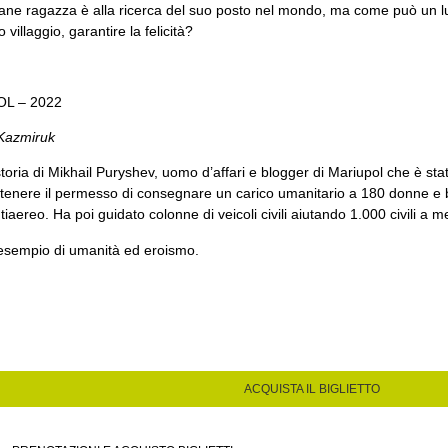
ane ragazza è alla ricerca del suo posto nel mondo, ma come può un l
 villaggio, garantire la felicità?
L – 2022
 Kazmiruk
toria di Mikhail Puryshev, uomo d’affari e blogger di Mariupol che è stat
ttenere il permesso di consegnare un carico umanitario a 180 donne e b
ntiaereo. Ha poi guidato colonne di veicoli civili aiutando 1.000 civili a me
esempio di umanità ed eroismo.
ACQUISTA IL BIGLIETTO