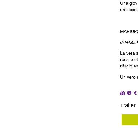
Una giov
un piccolo
MARIUPO
di Nikita
La vera s
russi e o
rifugio a
Un vero 
Trailer