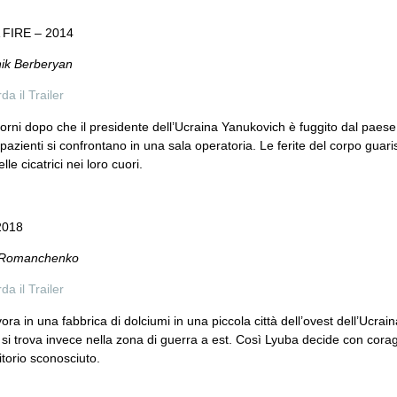
 FIRE – 2014
nik Berberyan
a il Trailer
iorni dopo che il presidente dell’Ucraina Yanukovich è fuggito dal paese
i pazienti si confrontano in una sala operatoria. Le ferite del corpo guar
le cicatrici nei loro cuori.
2018
n Romanchenko
a il Trailer
ora in una fabbrica di dolciumi in una piccola città dell’ovest dell’Ucra
e si trova invece nella zona di guerra a est. Così Lyuba decide con coragg
ritorio sconosciuto.