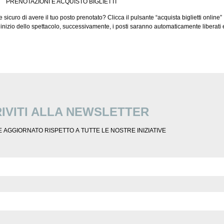
PRENOTAZIONI E ACQUISTO BIGLIETTI
e sicuro di avere il tuo posto prenotato? Clicca il pulsante “
acquista biglietti online”
zio dello spettacolo, successivamente, i posti saranno automaticamente liberati e di
RIVITI ALLA NEWSLETTER
 AGGIORNATO RISPETTO A TUTTE LE NOSTRE INIZIATIVE