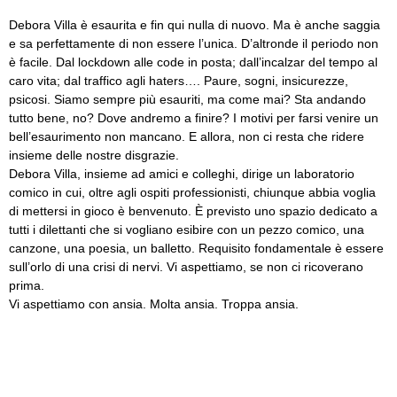
Debora Villa è esaurita e fin qui nulla di nuovo. Ma è anche saggia
e sa perfettamente di non essere l’unica. D’altronde il periodo non
è facile. Dal lockdown alle code in posta; dall’incalzar del tempo al
caro vita; dal traffico agli haters…. Paure, sogni, insicurezze,
psicosi. Siamo sempre più esauriti, ma come mai? Sta andando
tutto bene, no? Dove andremo a finire? I motivi per farsi venire un
bell’esaurimento non mancano. E allora, non ci resta che ridere
insieme delle nostre disgrazie.
Debora Villa, insieme ad amici e colleghi, dirige un laboratorio
comico in cui, oltre agli ospiti professionisti, chiunque abbia voglia
di mettersi in gioco è benvenuto. È previsto uno spazio dedicato a
tutti i dilettanti che si vogliano esibire con un pezzo comico, una
canzone, una poesia, un balletto. Requisito fondamentale è essere
sull’orlo di una crisi di nervi. Vi aspettiamo, se non ci ricoverano
prima.
Vi aspettiamo con ansia. Molta ansia. Troppa ansia.