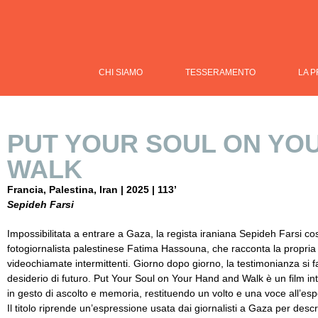
CHI SIAMO
TESSERAMENTO
LA 
PUT YOUR SOUL ON YO
WALK
Francia, Palestina, Iran | 2025 | 113’
Sepideh Farsi
Impossibilitata a entrare a Gaza, la regista iraniana Sepideh Farsi co
fotogiornalista palestinese Fatima Hassouna, che racconta la propria 
videochiamate intermittenti. Giorno dopo giorno, la testimonianza si f
desiderio di futuro. Put Your Soul on Your Hand and Walk è un film int
in gesto di ascolto e memoria, restituendo un volto e una voce all’esper
Il titolo riprende un’espressione usata dai giornalisti a Gaza per desc